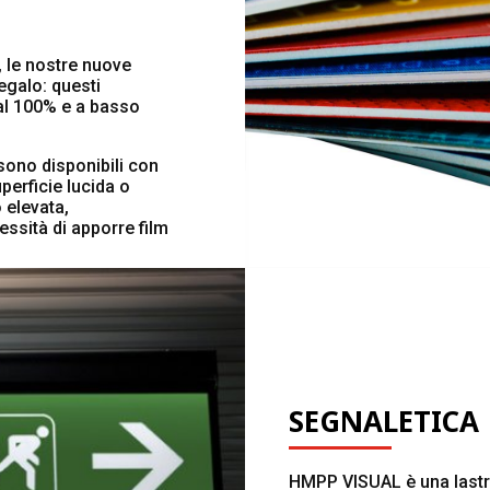
 le nostre nuove
regalo: questi
e al 100% e a basso
sono disponibili con
erficie lucida o
o elevata,
essità di apporre film
SEGNALETICA
HMPP VISUAL è una lastra