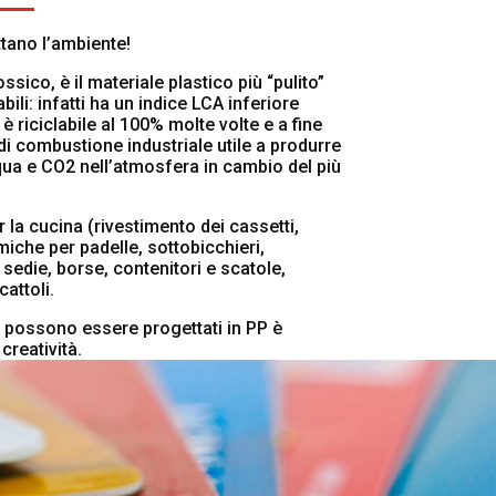
ttano l’ambiente!
ossico, è il materiale plastico più “pulito”
ili: infatti ha un indice LCA inferiore
è riciclabile al 100% molte volte e a fine
 di combustione industriale utile a produrre
qua e CO2 nell’atmosfera in cambio del più
la cucina (rivestimento dei cassetti,
miche per padelle, sottobicchieri,
r sedie, borse, contenitori e scatole,
attoli.
e possono essere progettati in PP è
creatività.