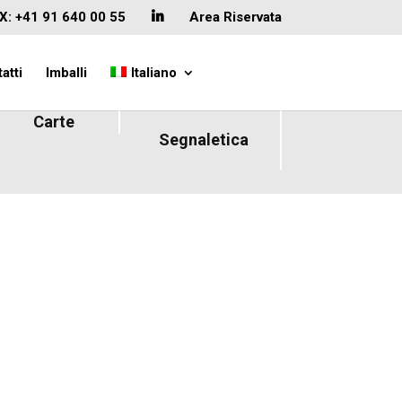
X: +41 91 640 00 55
Area Riservata
atti
Imballi
Italiano
Carte
Segnaletica