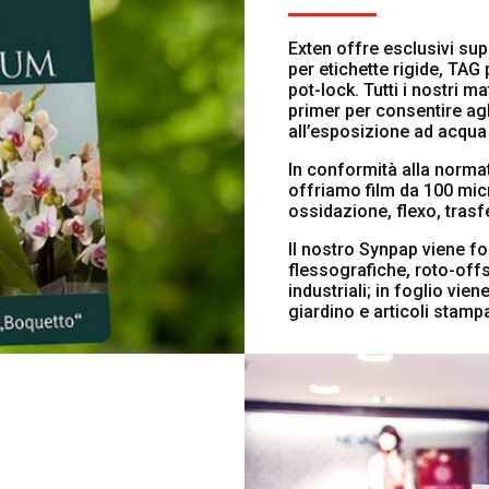
Exten offre esclusivi sup
per etichette rigide, TAG
pot-lock. Tutti i nostri ma
primer per consentire agl
all’esposizione ad acqua
In conformità alla normat
offriamo film da 100 mic
ossidazione, flexo, trasf
Il nostro Synpap viene fo
flessografiche, roto-offse
industriali; in foglio vien
giardino e articoli stampa