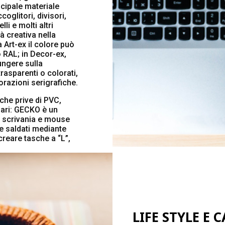
ncipale materiale
coglitori, divisori,
li e molti altri
à creativa nella
 Art-ex il colore può
 RAL; in Decor-ex,
ungere sulla
rasparenti o colorati,
razioni serigrafiche.
iche prive di PVC,
nari: GECKO è un
da scrivania e mouse
e saldati mediante
creare tasche a “L”,
LIFE STYLE E 