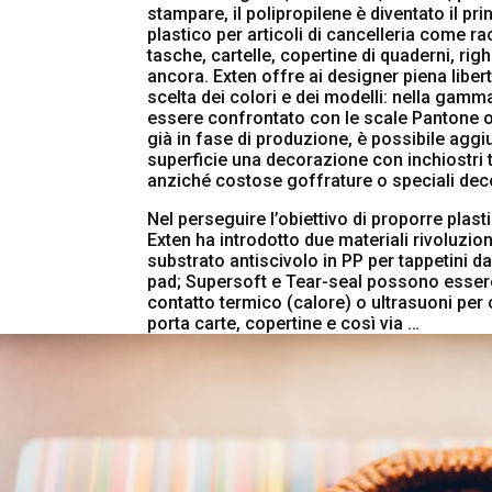
stampare, il polipropilene è diventato il pri
plastico per articoli di cancelleria come rac
tasche, cartelle, copertine di quaderni, righel
ancora. Exten offre ai designer piena libert
scelta dei colori e dei modelli: nella gamma
essere confrontato con le scale Pantone o
già in fase di produzione, è possibile aggi
superficie una decorazione con inchiostri t
anziché costose goffrature o speciali deco
Nel perseguire l’obiettivo di proporre plast
Exten ha introdotto due materiali rivoluzio
substrato antiscivolo in PP per tappetini 
pad; Supersoft e Tear-seal possono esser
contatto termico (calore) o ultrasuoni per 
porta carte, copertine e così via …